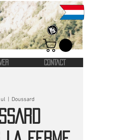
VER
CONTACT
ul
  |  
Doussard
SSARD
 LA FERME