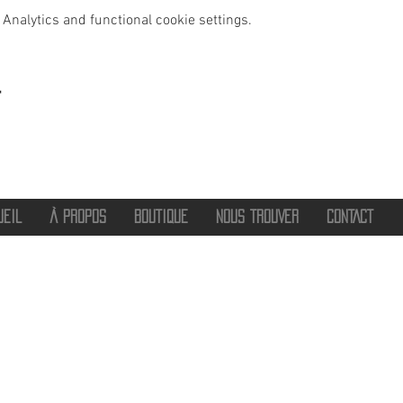
Analytics and functional cookie settings.
t
UEIL
À PROPOS
BOUTIQUE
NOUS TROUVER
CONTACT
®
2016 - 2026 HOT SAVOIE 74
Marque de vêtements et accessoires
Haute-Savoie - Atelier de confection Faverges - Proche Annecy et Albertville
Streetwear/ Sportwear / Outdoor
Marque déposée.
Dédié, Imaginé et Fabriqué en Haute-Savoie
hotsavoie74@outlook.fr
-
06 71 20 94 35
Auvergne Rhône Alpes