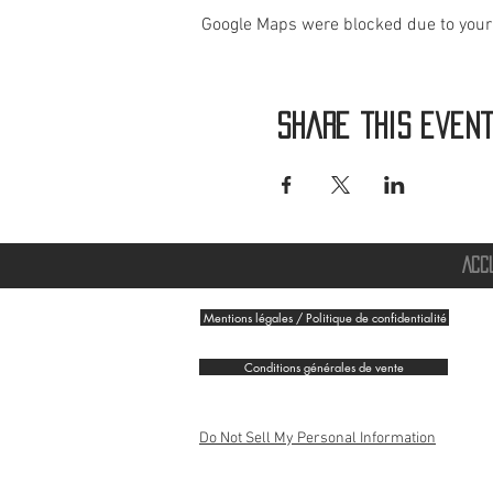
Google Maps were blocked due to your 
Share this even
ACC
Mentions légales / Politique de confidentialité
Conditions générales de vente
Do Not Sell My Personal Information