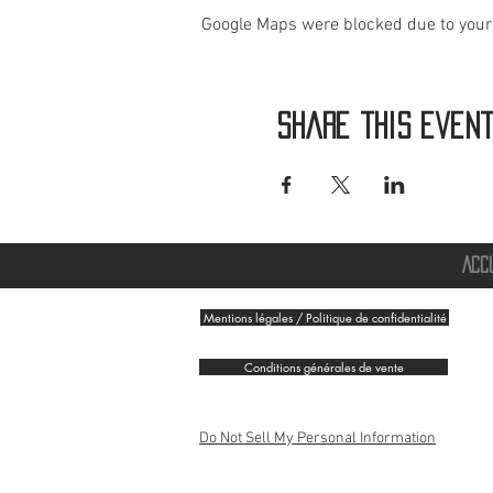
Google Maps were blocked due to your 
Share this even
ACC
Mentions légales / Politique de confidentialité
Conditions générales de vente
Do Not Sell My Personal Information