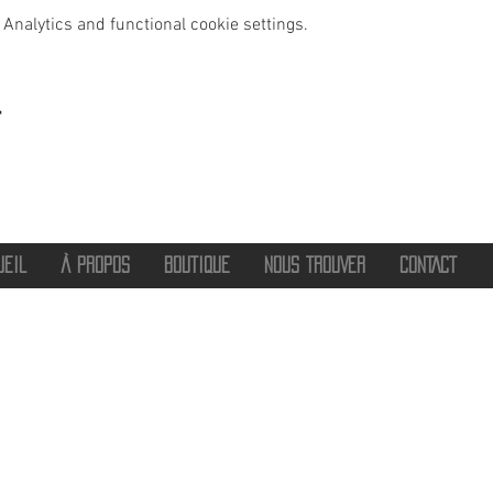
Analytics and functional cookie settings.
t
UEIL
À PROPOS
BOUTIQUE
NOUS TROUVER
CONTACT
®
2016 - 2026 HOT SAVOIE 74
Marque de vêtements et accessoires
Haute-Savoie - Atelier de confection Faverges - Proche Annecy et Albertville
Streetwear/ Sportwear / Outdoor
Marque déposée.
Dédié, Imaginé et Fabriqué en Haute-Savoie
hotsavoie74@outlook.fr
-
06 71 20 94 35
Auvergne Rhône Alpes