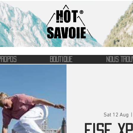
®
PROPOS
BOUTIQUE
NOUS TROU
Sat 12 Aug
  |
FISE XP