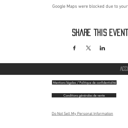
Google Maps were blocked due to your 
Share this even
ACC
Mentions légales / Politique de confidentialité
Conditions générales de vente
Do Not Sell My Personal Information