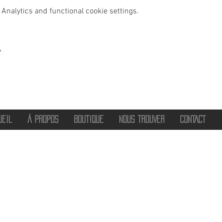
Analytics and functional cookie settings.
t
UEIL
À PROPOS
BOUTIQUE
NOUS TROUVER
CONTACT
®
2016 - 2026 HOT SAVOIE 74
Marque de vêtements et accessoires
Haute-Savoie - Atelier de confection Faverges - Proche Annecy et Albertville
Streetwear/ Sportwear / Outdoor
Marque déposée.
Dédié, Imaginé et Fabriqué en Haute-Savoie
hotsavoie74@outlook.fr
-
06 71 20 94 35
Auvergne Rhône Alpes