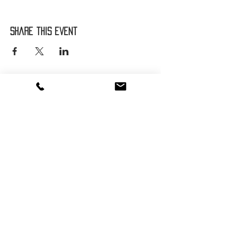
Share this event
Suivez-nous :
®
2016 - 2026
HOT SAVOIE 74
Marque de vêtements et accessoires
Haute-Savoie - Atelier de confection Faverges -
Proche Annecy et Albertville
Streetwear/ Sportwear / Outdoor
Marque déposée.
Dédié, Imaginé et Fabriqué en Haute-Savoie
hotsavoie74@outlook.fr
-
06 71 20 94 35
Auvergne Rhône Alpes