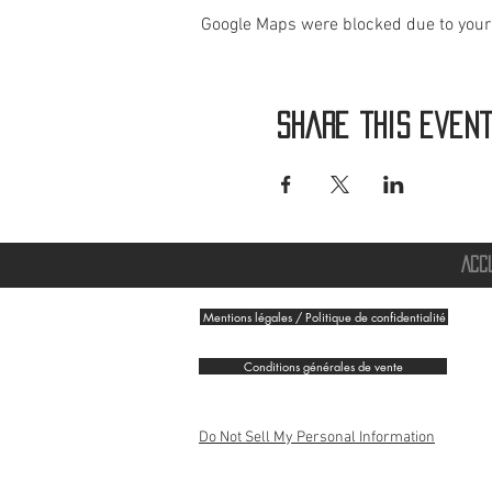
Google Maps were blocked due to your 
Share this even
ACC
Mentions légales / Politique de confidentialité
Conditions générales de vente
Do Not Sell My Personal Information