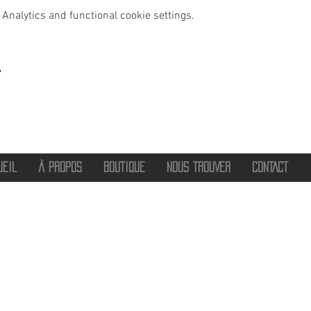
Analytics and functional cookie settings.
t
UEIL
À PROPOS
BOUTIQUE
NOUS TROUVER
CONTACT
®
2016 - 2026 HOT SAVOIE 74
Marque de vêtements et accessoires
Haute-Savoie - Atelier de confection Faverges - Proche Annecy et Albertville
Streetwear/ Sportwear / Outdoor
Marque déposée.
Dédié, Imaginé et Fabriqué en Haute-Savoie
hotsavoie74@outlook.fr
-
06 71 20 94 35
Auvergne Rhône Alpes