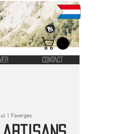
VER
CONTACT
Jul
  |  
Faverges
 artisans