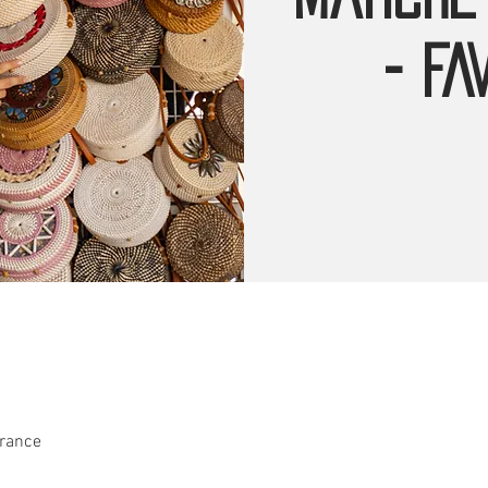
- FA
France