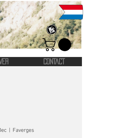
VER
CONTACT
Dec
  |  
Faverges