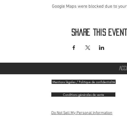
Google Maps were blocked due to your 
Share this even
ACC
Mentions légales / Politique de confidentialité
Conditions générales de vente
Do Not Sell My Personal Information