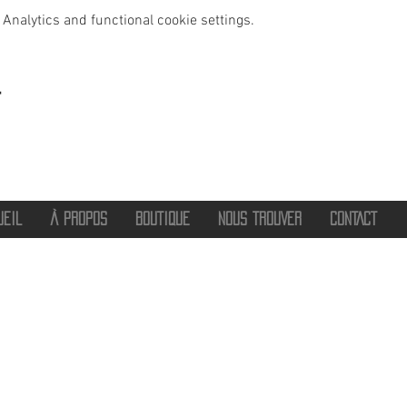
Analytics and functional cookie settings.
t
UEIL
À PROPOS
BOUTIQUE
NOUS TROUVER
CONTACT
®
2016 - 2026 HOT SAVOIE 74
Marque de vêtements et accessoires
Haute-Savoie - Atelier de confection Faverges - Proche Annecy et Albertville
Streetwear/ Sportwear / Outdoor
Marque déposée.
Dédié, Imaginé et Fabriqué en Haute-Savoie
hotsavoie74@outlook.fr
-
06 71 20 94 35
Auvergne Rhône Alpes