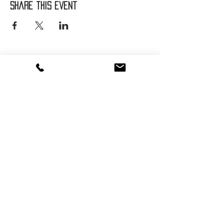
Share this event
Suivez-nous :
®
2016 - 2026
HOT SAVOIE 74
Marque de vêtements et accessoires
Haute-Savoie - Atelier de confection Faverges -
Proche Annecy et Albertville
Streetwear/ Sportwear / Outdoor
Marque déposée.
Dédié, Imaginé et Fabriqué en Haute-Savoie
hotsavoie74@outlook.fr
-
06 71 20 94 35
Auvergne Rhône Alpes