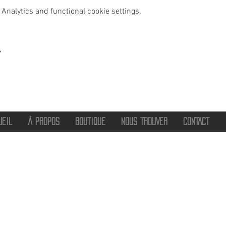
Analytics and functional cookie settings.
t
UEIL
À PROPOS
BOUTIQUE
NOUS TROUVER
CONTACT
®
2016 - 2026 HOT SAVOIE 74
Marque de vêtements et accessoires
Haute-Savoie - Atelier de confection Faverges - Proche Annecy et Albertville
Streetwear/ Sportwear / Outdoor
Marque déposée.
Dédié, Imaginé et Fabriqué en Haute-Savoie
hotsavoie74@outlook.fr
-
06 71 20 94 35
Auvergne Rhône Alpes