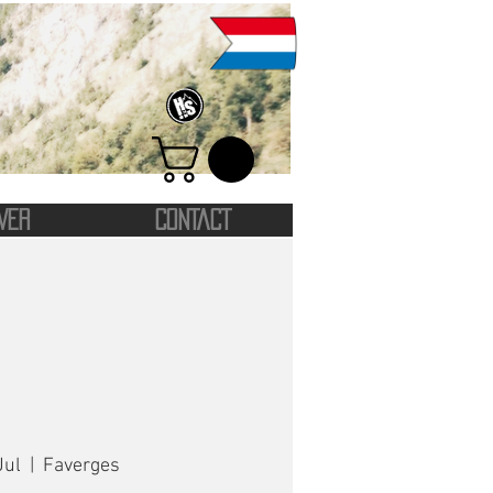
VER
CONTACT
Jul
  |  
Faverges