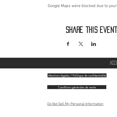
Google Maps were blocked due to your 
Share this even
ACC
Mentions légales / Politique de confidentialité
Conditions générales de vente
Do Not Sell My Personal Information