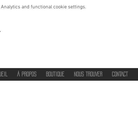
Analytics and functional cookie settings.
t
UEIL
À PROPOS
BOUTIQUE
NOUS TROUVER
CONTACT
®
2016 - 2026 HOT SAVOIE 74
Marque de vêtements et accessoires
Haute-Savoie - Atelier de confection Faverges - Proche Annecy et Albertville
Streetwear/ Sportwear / Outdoor
Marque déposée.
Dédié, Imaginé et Fabriqué en Haute-Savoie
hotsavoie74@outlook.fr
-
06 71 20 94 35
Auvergne Rhône Alpes