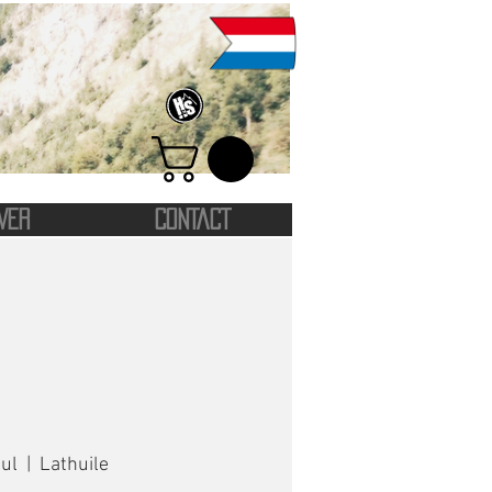
VER
CONTACT
Jul
  |  
Lathuile