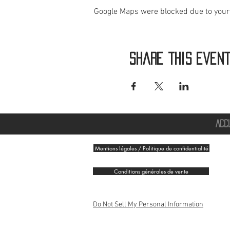
Google Maps were blocked due to your 
Share this even
ACC
Mentions légales / Politique de confidentialité
Conditions générales de vente
Do Not Sell My Personal Information