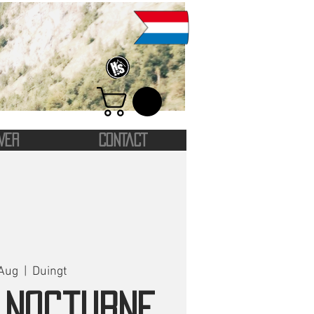
VER
CONTACT
 Aug
  |  
Duingt
 nocturne