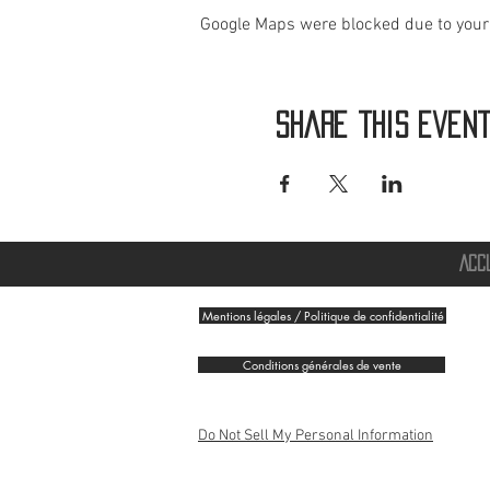
Google Maps were blocked due to your 
Share this even
ACC
Mentions légales / Politique de confidentialité
Conditions générales de vente
Do Not Sell My Personal Information