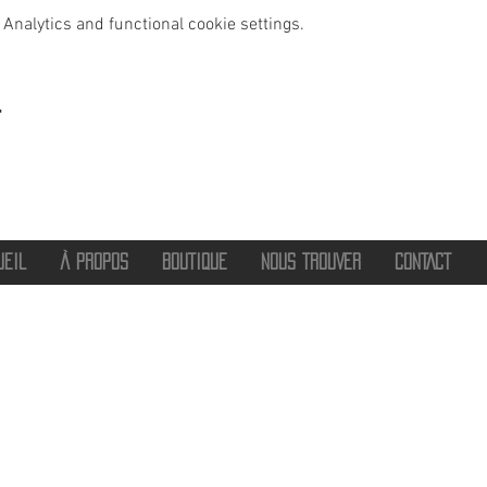
Analytics and functional cookie settings.
t
UEIL
À PROPOS
BOUTIQUE
NOUS TROUVER
CONTACT
®
2016 - 2026 HOT SAVOIE 74
Marque de vêtements et accessoires
Haute-Savoie - Atelier de confection Faverges - Proche Annecy et Albertville
Streetwear/ Sportwear / Outdoor
Marque déposée.
Dédié, Imaginé et Fabriqué en Haute-Savoie
hotsavoie74@outlook.fr
-
06 71 20 94 35
Auvergne Rhône Alpes