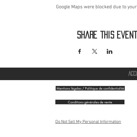
Google Maps were blocked due to your 
Share this even
ACC
Mentions légales / Politique de confidentialité
Conditions générales de vente
Do Not Sell My Personal Information