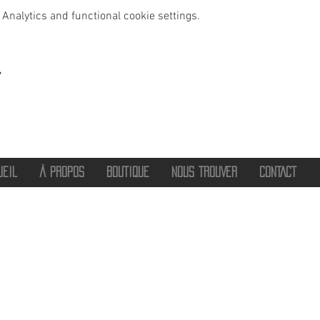
Analytics and functional cookie settings.
t
UEIL
À PROPOS
BOUTIQUE
NOUS TROUVER
CONTACT
®
2016 - 2026 HOT SAVOIE 74
Marque de vêtements et accessoires
Haute-Savoie - Atelier de confection Faverges - Proche Annecy et Albertville
Streetwear/ Sportwear / Outdoor
Marque déposée.
Dédié, Imaginé et Fabriqué en Haute-Savoie
hotsavoie74@outlook.fr
-
06 71 20 94 35
Auvergne Rhône Alpes