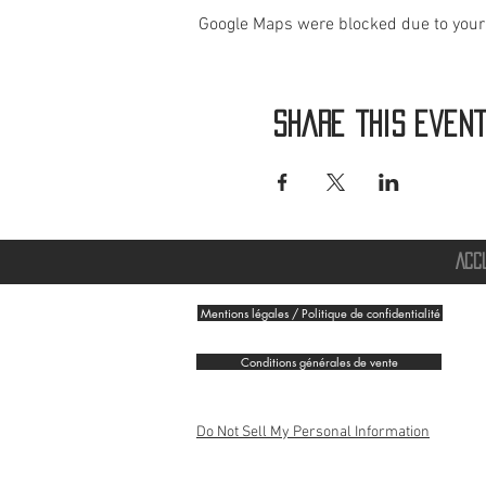
Google Maps were blocked due to your 
Share this even
ACC
Mentions légales / Politique de confidentialité
Conditions générales de vente
Do Not Sell My Personal Information