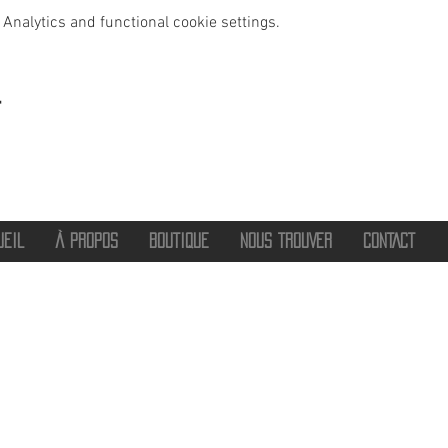
Analytics and functional cookie settings.
t
UEIL
À PROPOS
BOUTIQUE
NOUS TROUVER
CONTACT
®
2016 - 2026 HOT SAVOIE 74
Marque de vêtements et accessoires
Haute-Savoie - Atelier de confection Faverges - Proche Annecy et Albertville
Streetwear/ Sportwear / Outdoor
Marque déposée.
Dédié, Imaginé et Fabriqué en Haute-Savoie
hotsavoie74@outlook.fr
-
06 71 20 94 35
Auvergne Rhône Alpes