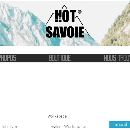
®
PROPOS
BOUTIQUE
NOUS TROU
Job Listings
Workspace
Search