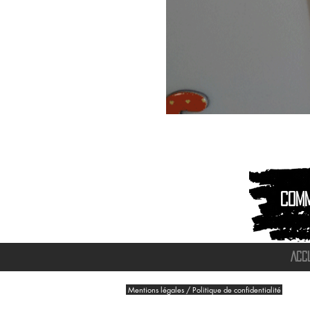
Magnet
Aimant
|
Animaux
montagnes
Com
ACC
Mentions légales / Politique de confidentialité