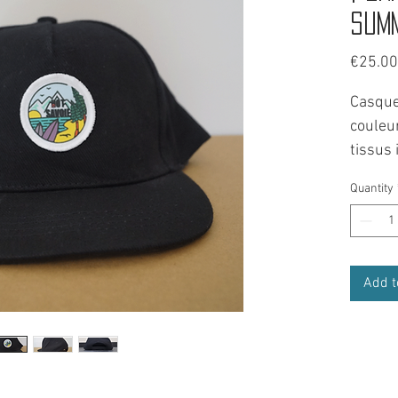
Sum
€25.00
Casque
couleu
tissus
Quantity
Une cas
de cou
sur to
Sa form
Add t
décont
Comme 
Taille 
son rég
Coller