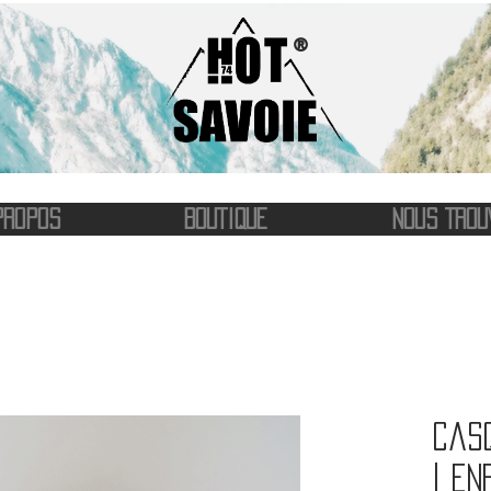
®
PROPOS
BOUTIQUE
NOUS TROU
Cas
| En