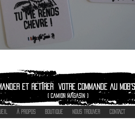
Quick View
mander et retirer
votre commande au Mob's
( camion magasin )
UEIL
À PROPOS
BOUTIQUE
NOUS TROUVER
CONTACT
®
2016 - 2026 HOT SAVOIE 74
Marque de vêtements et accessoires