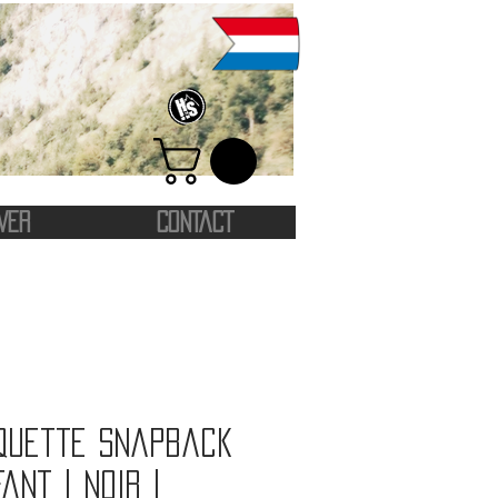
VER
CONTACT
quette snapback
fant | Noir |