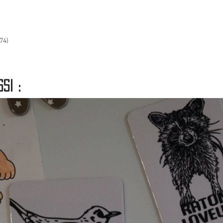
74)
si :