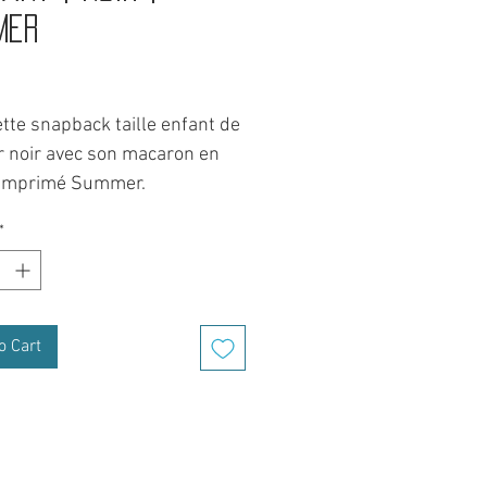
mer
Price
tte snapback taille enfant de
r noir avec son macaron en
 imprimé Summer.
*
quette à la visière plate
leur noir avec son bouton ton
n.
e lui donne un look rider et
o Cart
racté.
papa, on a la classe !
unique et ajustable grâce à
lage sur l'arrière.
 cousu par mes petites mains.