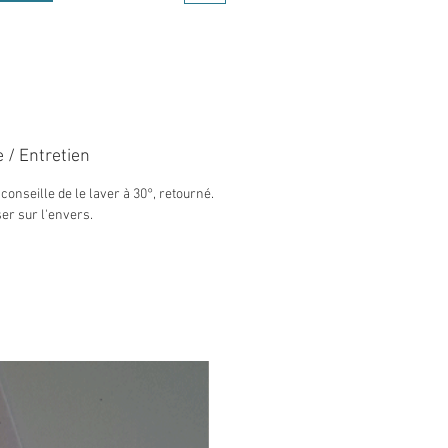
e sur la coupe et la taille :
tez-moi.
 / Entretien
conseille de le laver à 30°, retourné.
er sur l'envers.