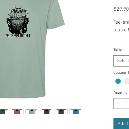
€29.90
Tee-shi
loutre 
Chez Ho
Taille
*
modèle
* Coup
Select
(prendr
Couleur 
*(*) Co
60% Co
la tail
Quantity
*(bio) 
doux, 
taille 
Add t