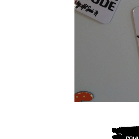
Magnet
Aimant
|
Animaux
montagnes