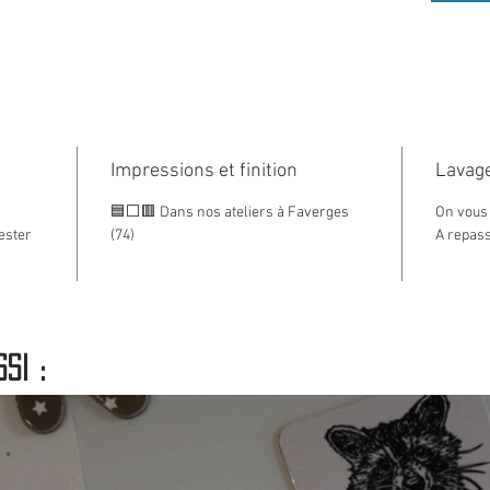
Un dout
contac
Impressions et finition
Lavage
🟦⬜🟥 Dans nos ateliers à Faverges
On vous 
ester
(74)
A repass
si :