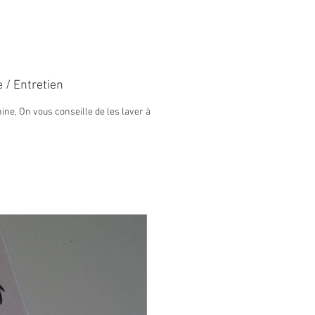
ectionné à l’atelier
erges en Haute-Savoie (74).
: Carré de 6.5 x 6.5 cm
 5 cotons, couleur dominante
 / Entretien
ne, On vous conseille de les laver à