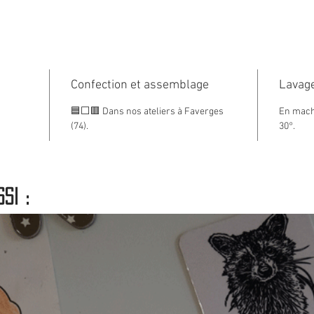
et conf
de Fav
Taille 
Confection et assemblage
Lot de
Lavage
noire
🟦⬜🟥 Dans nos ateliers à Faverges
En machi
(74).
30°.
si :