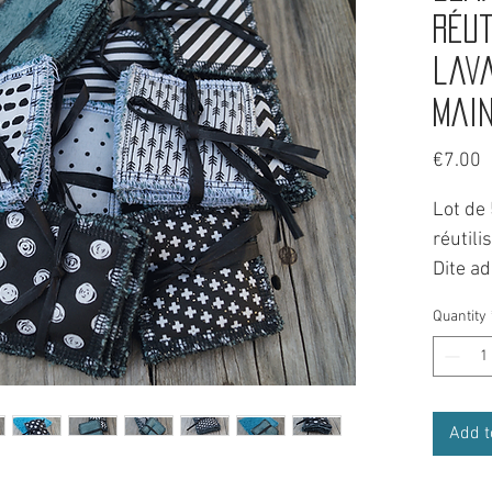
réut
lava
main
P
€7.00
Lot de
réutili
Dite ad
plus d
Quantity
faites
notre p
Chez Ho
Add t
tout se
Réalise