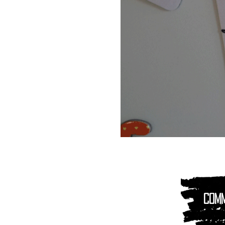
Magnet
Aimant
|
Animaux
montagnes
Com