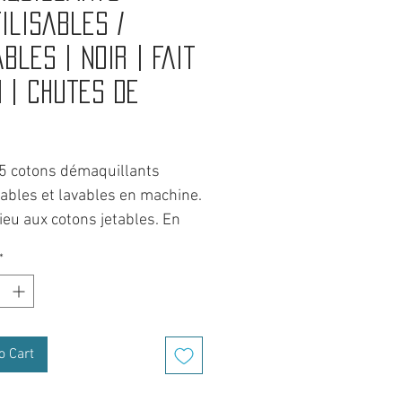
ilisables /
bles | Noir | Fait
 | Chutes de
rice
 5 cotons démaquillants
sables et lavables en machine.
ieu aux cotons jetables. En
e faire des économies, vous
*
 également un geste pour
lanète.
t Savoie, rien ne se jette et
o Cart
 recycle.
r à partir des chutes de tissu