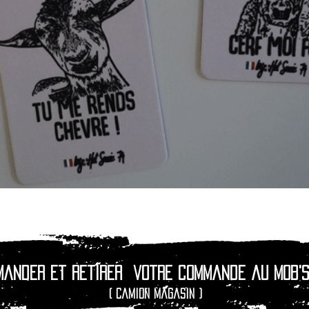
Quick View
mander et retirer
votre commande au Mob's
( camion magasin )