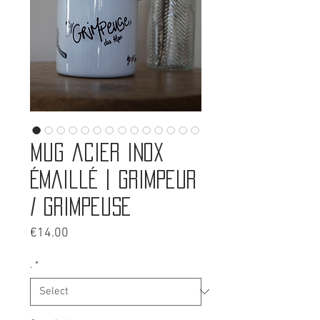
Mug acier inox
émaillé | Grimpeur
/ Grimpeuse
Price
€14.00
.
*