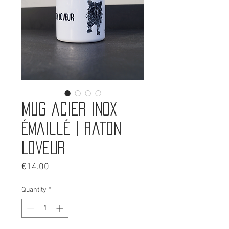
Mug acier inox
émaillé | Raton
Loveur
Price
€14.00
Quantity
*