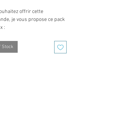
uhaitez offrir cette
de, je vous propose ce pack
x :
k comprend l'envoi de votre
de à l'adresse de
f Stock
hoix,
usement emballé, le tout
agné d'une
ersonnalisée de votre texte.
e mieux pour une surprise, un
rsaire, cadeaux de Noël
on est loin.
à suivre :
e votre commande ajouter ce
deaux à votre panier.