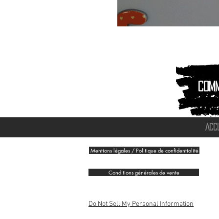
Magnet
Aimant
|
Animaux
montagnes
Com
ACC
Mentions légales / Politique de confidentialité
Conditions générales de vente
Do Not Sell My Personal Information