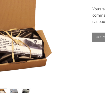
Vous so
comman
cadeau
Le pac
comman
Out o
votre c
soigne
accomp
carte p
Quoi d
annive
lorsqu'
Marche 
Lors d
pack ca