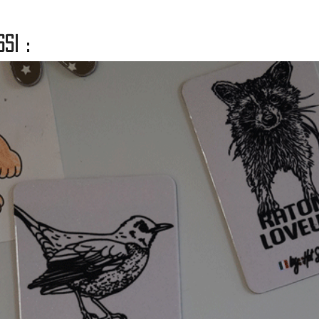
Indiqu
command
si :
carte 
Définis
et l'ad
PACK 
- Paqu
- Cart
- Envo