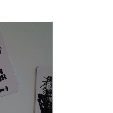
er dans les commentaires de
e le texte à écrire sur la
cadeau.
sez l'adresse de facturation
resse de livraison souhaité.
CADEAUX :
et cadeau
e personnalisée
i personnalisé