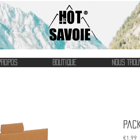
®
PROPOS
BOUTIQUE
NOUS TROU
Pack
P
€1.99