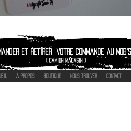
Quick View
mander et retirer
votre commande au Mob's
( camion magasin )
UEIL
À PROPOS
BOUTIQUE
NOUS TROUVER
CONTACT
®
2016 - 2026 HOT SAVOIE 74
Marque de vêtements et accessoires
Haute-Savoie - Atelier de confection Faverges - Proche Annecy et Albertville
Streetwear/ Sportwear / Outdoor
Marque déposée.
Dédié, Imaginé et Fabriqué en Haute-Savoie
hotsavoie74@outlook.fr
-
06 71 20 94 35