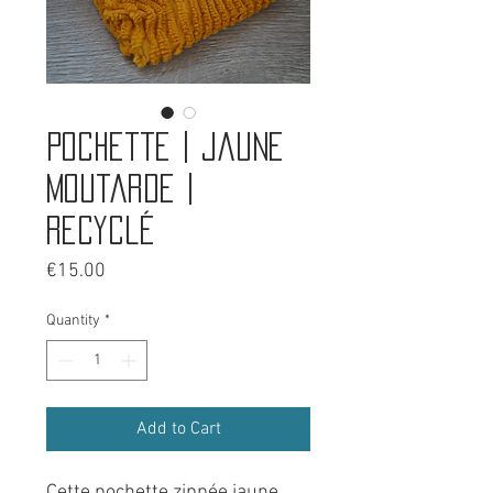
Pochette | Jaune
moutarde |
Recyclé
Price
€15.00
Quantity
*
Add to Cart
Cette pochette zippée jaune