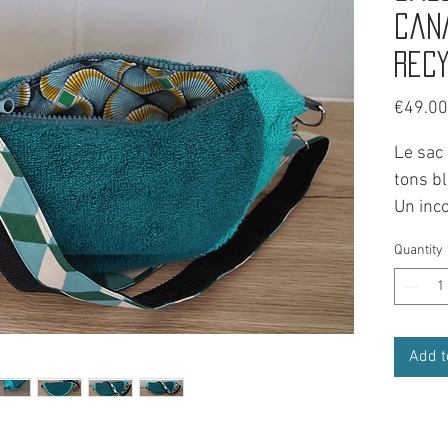
can
Rec
€49.00
Le sac
tons b
Un inc
notre 
Quantity
Un pas
balade
Compos
Add t
princip
sangle
pour po