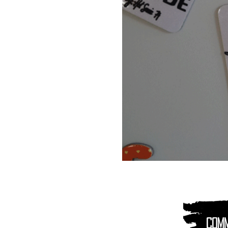
Magnet
Aimant
|
Animaux
montagnes
Com