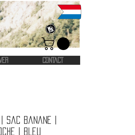
VER
CONTACT
| Sac banane |
oche | Bleu