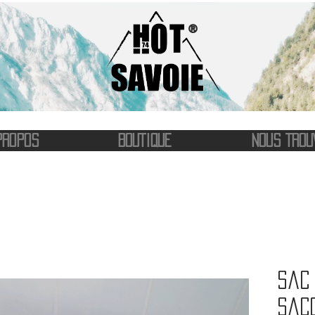
®
PROPOS
BOUTIQUE
NOUS TROU
Sac 
Sac