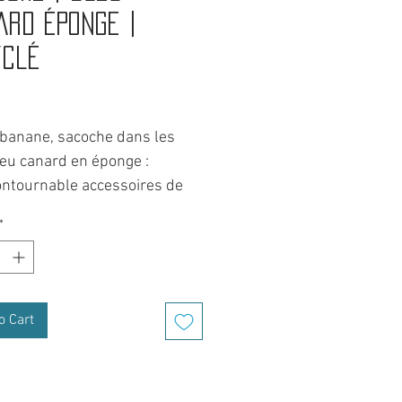
ard éponge |
yclé
Price
 banane, sacoche dans les
leu canard en éponge :
ontournable accessoires de
gamme upcycling.
*
se partout qui s'enmène en
 comme au boulot.
é d'un grand compartiment
o Cart
al à fermeture éclair, d'une
 ajustable avec mousqueton
uvoir intervertir selon les