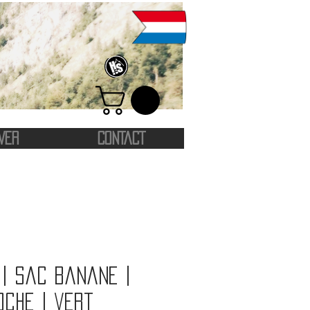
VER
CONTACT
| Sac banane |
che | vert