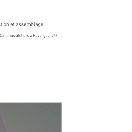
al à fermeture éclair, d'une
 ajustable avec mousqueton
uvoir intervertir selon les
tion et assemblage
ndoulière, mais aussi sac
ns nos ateliers à Faverges (74)
 le format idéal pour toutes
stances.
nde poche avant à une
é d'environ 2.5 litres.
vons testé pour vous, la
bouteille d'eau OK