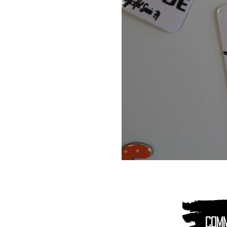
Magnet
Aimant
|
Animaux
montagnes
Com