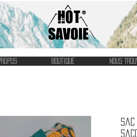
®
PROPOS
BOUTIQUE
NOUS TROU
Sac 
Saco