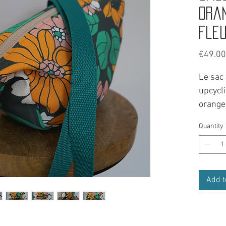
ora
fle
€49.00
Le sac
upcycli
orange 
fleurs 
Quantity
couleur
Un inc
notre 
Un pas
Add t
balade
Compos