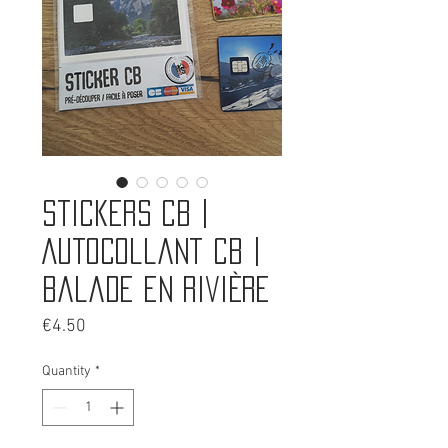
Stickers CB |
Autocollant CB |
Balade en rivière
Price
€4.50
Quantity
*