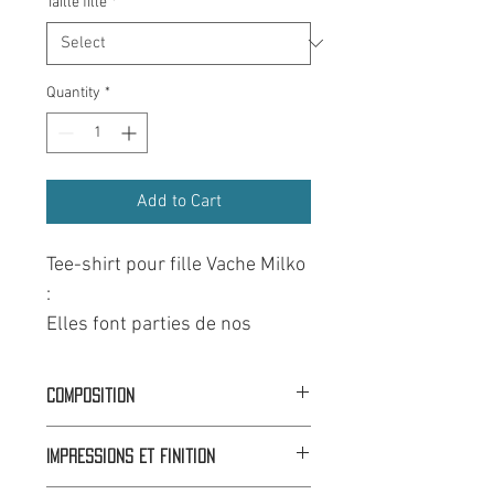
Taille fille
*
Quantity
*
Add to Cart
Tee-shirt pour fille Vache Milko
:
Elles font parties de nos
paysages, que se soit en
plaines ou en montagnes et
Composition
chaque régions à ses
100% Coton
caractéristiques. Chez nous,
Impressions et finition
nos vaches les Tarines ou les