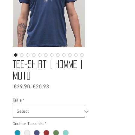
Tee-shirt | Homme |
Moto
Regular
Sale
 €29.90 
€20.93
Price
Price
Taille
*
Couleur Tee-shirt
*