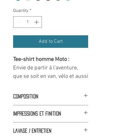
Quantity
*
Add to Cart
Tee-shirt homme Moto :
Envie de partir à l'aventure,
que se soit en van, vélo et aussi
bien moto cette année la
collection road trip met à
Composition
l'honneur le voyage vagabon..
Coupe droite :
100% Coton
Impressions et finition
Couleurs chinés :
60% Coton 40%
Chez Hot Savoie 74, il existe
Polyester
🟦⬜🟥 Dans nos ateliers à Faverges
trois modèles pour les
Coupe droite :
100% Coton bio
Lavage / Entretien
(74)
hommes :