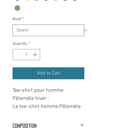
Motif
*
Quantity
*
Add to Cart
Tee-shirt pour homme
Pêlemêle hiver :
Le tee-shirt homme Pêlemêle
hiver est le choix parfait pour
ajouter une touche hivernale à
Composition
votre garde-robe. Avec son