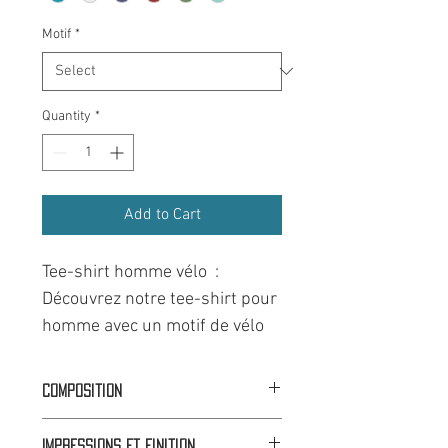
Motif
*
Quantity
*
Add to Cart
Tee-shirt homme vélo :
Découvrez notre tee-shirt pour
homme avec un motif de vélo
appart, parfait pour les
passionnées de vélo et
Composition
d'aventure ! Le dessin en noir
Coupe droite :
100% Coton
et blanc met en avant un vélo
Impressions et finition