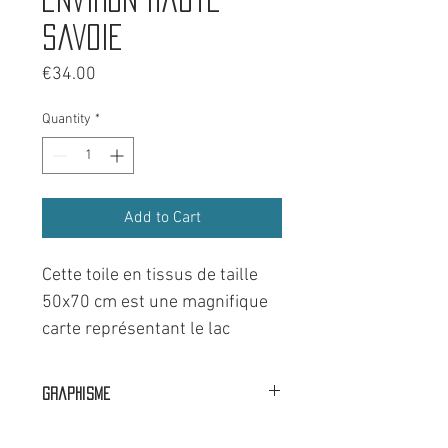
Savoie
Price
€34.00
Quantity
*
Add to Cart
Cette toile en tissus de taille
50x70 cm est une magnifique
carte représentant le lac
d'Annecy et ses environs. Dans
un style reproduction de carte
Graphisme
vieilli.
🟦⬜🟥 Dans nos ateliers à Faverges