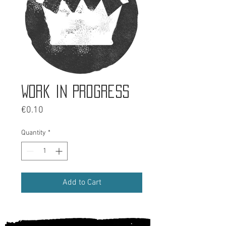
Work in progress
Price
€0.10
Quantity
*
Add to Cart