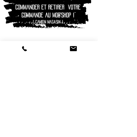
Commander et retirer
votre
commande au Mob'shop !
( camion magasin )
Suivez-nous :
®
2016 - 2026
HOT SAVOIE 74
Marque de vêtements et accessoires
Haute-Savoie - Atelier de confection Faverges -
Proche Annecy et Albertville
Streetwear/ Sportwear / Outdoor
Marque déposée.
Dédié, Imaginé et Fabriqué en Haute-Savoie
hotsavoie74@outlook.fr
-
06 71 20 94 35
Auvergne Rhône Alpes