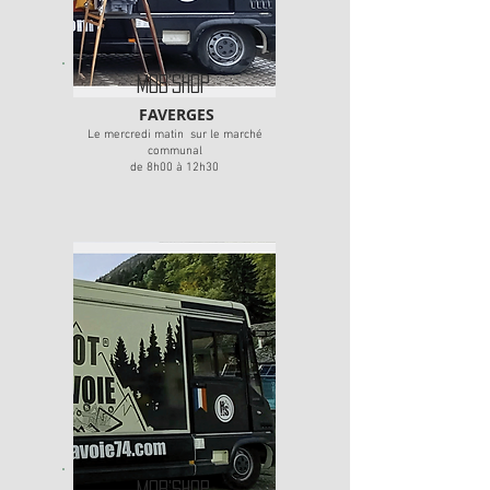
MOB'SHOP
FAVERGES
Le mercredi matin sur le marché
communal
de 8h00 à 12h30
MOB'SHOP