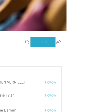
Join
 idées (1)
Sports (1)
Sweats / Vestes (1)
Tee-shirts (0)
Top
IEN VERNILLET
Follow
VERNILLET
sie Tyler
Follow
yler
ie Demimi
Follow