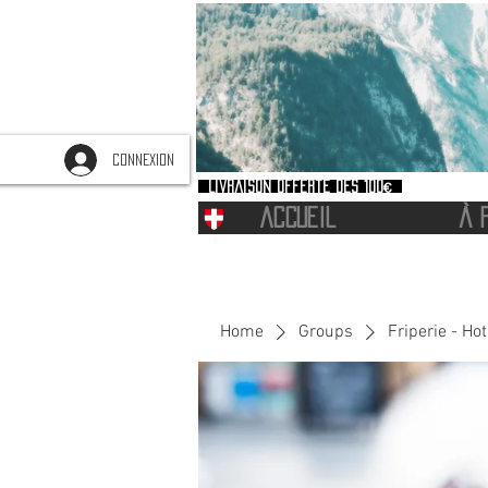
CONNEXION
Livraison offerte dès 100€
ACCUEIL
À 
Home
Groups
Friperie - Ho