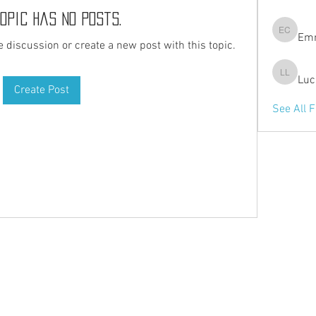
topic has no posts.
Em
Emmanue
he discussion or create a new post with this topic.
Luc
Lucie Le
Create Post
See All F