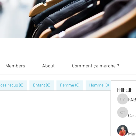
Members
About
Comment ça marche ?
ces récup (0)
Enfant (0)
Femme (0)
Homme (0)
La boîte à
Fripeur
FAB
FABIEN 
Cas
Cassie T
Mar