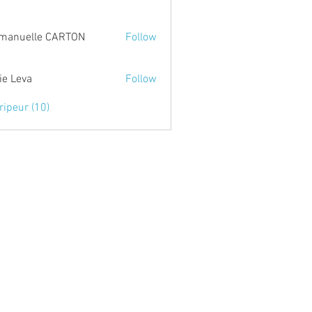
manuelle CARTON
Follow
lle CARTON
ie Leva
Follow
va
ripeur (10)