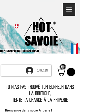
®
Livraison offerte dès 100€
CONNEXION
Tu n'as pas trouvé ton bonheur dans
la boutique,
tente ta chance à la friperie
Bienvenue dans notre Friperie !