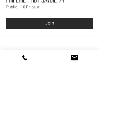
Public
·
10 Fripeur
Join
Suivez-nous :
®
2016 - 2026
HOT SAVOIE 74
Marque de vêtements et accessoires
Haute-Savoie - Atelier de confection Faverges -
Proche Annecy et Albertville
Streetwear/ Sportwear / Outdoor
Marque déposée.
Dédié, Imaginé et Fabriqué en Haute-Savoie
hotsavoie74@outlook.fr
-
06 71 20 94 35