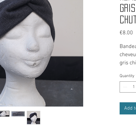
Gris
Chu
P
€8.00
Bandea
cheveu
gris ch
Headba
Quantity
couleur
Chez Ho
tout se
Réalise
Add t
et conf
de Fav