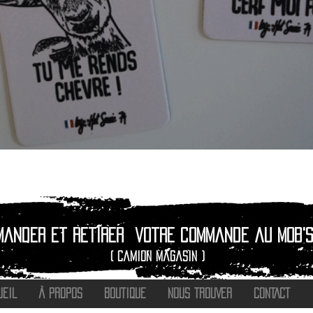
Quick View
mander et retirer
votre commande au Mob's
( camion magasin )
UEIL
À PROPOS
BOUTIQUE
NOUS TROUVER
CONTACT