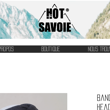
®
PROPOS
BOUTIQUE
NOUS TROU
Ban
head