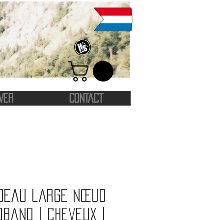
VER
CONTACT
deau large nœud
band | Cheveux |