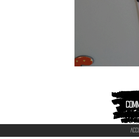
Magnet
Aimant
|
Animaux
montagnes
Com
ACC