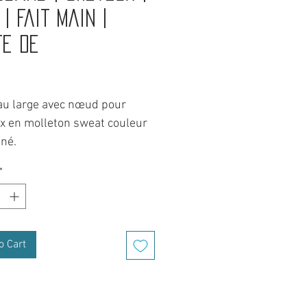
 | Fait main |
te de
rice
u large avec nœud pour
x en molleton sweat couleur
iné.
nd avec nœud pour cheveux
*
 gris.
t Savoie, rien ne se jette et
 recycle.
r à partir des chutes de tissu
o Cart
ectionné à l’atelier
erges en Haute-Savoie (74).