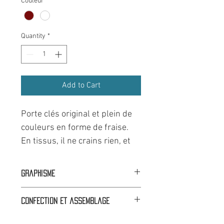
Couleur
*
Quantity
*
Add to Cart
Porte clés original et plein de
couleurs en forme de fraise.
En tissus, il ne crains rien, et
est lavable.
Graphisme
🟦⬜🟥 Dans nos ateliers à Faverges
Confection et assemblage
(74).
🟦⬜🟥 Dans nos ateliers à Faverges