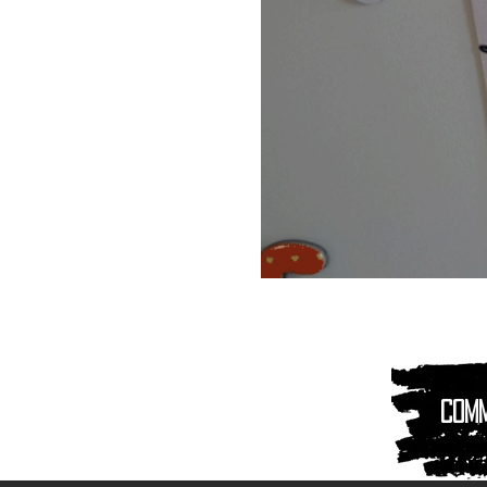
Magnet
Aimant
|
Animaux
montagnes
Com