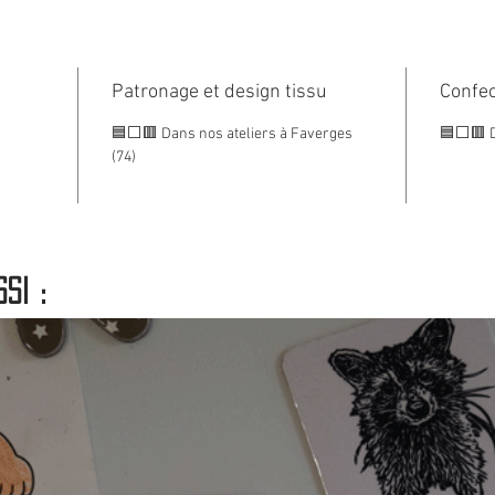
Chaud e
très uti
Patronage et design tissu
Avec ça
Confec
douce 
🟦⬜🟥 Dans nos ateliers à Faverges
🟦⬜🟥 Da
grand f
(74)
Taille
🟦⬜🟥 
si :