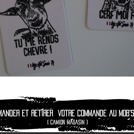
Quick View
mander et retirer
votre commande au Mob's
( camion magasin )