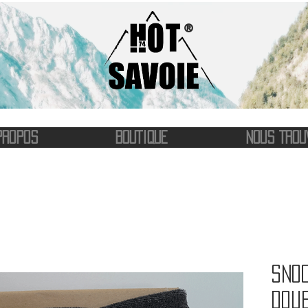
®
PROPOS
BOUTIQUE
NOUS TROU
Snoo
Doub