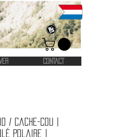
VER
CONTACT
d / Cache-cou |
lé polaire |