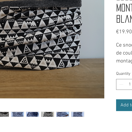
Mon
bla
€19.90
Ce sno
de coul
montag
C'est l
Quantity
Il vous
et des 
sorties
C'est u
Add t
cagoul
bien d'
accesso