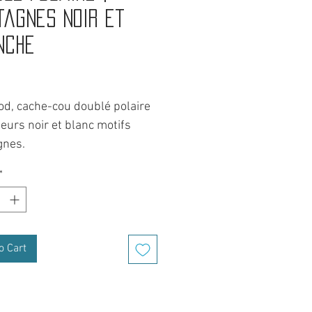
tagnes noir et
nche
Price
od, cache-cou doublé polaire
eurs noir et blanc motifs
nes.
e BEST pour l'hiver.
*
 protège du vent, de la neige
entempéries, que se soit en
 hivernale ou pour rider.
n tour de cou, mais aussi une
o Cart
e, un bandeau et s'adapte à
autres situations. Un
ire tubulaire multifonction.