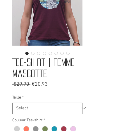
Tee-shirt | Femme |
Mascotte
Regular
Sale
 €29.90 
€20.93
Price
Price
Taille
*
Couleur Tee-shirt
*