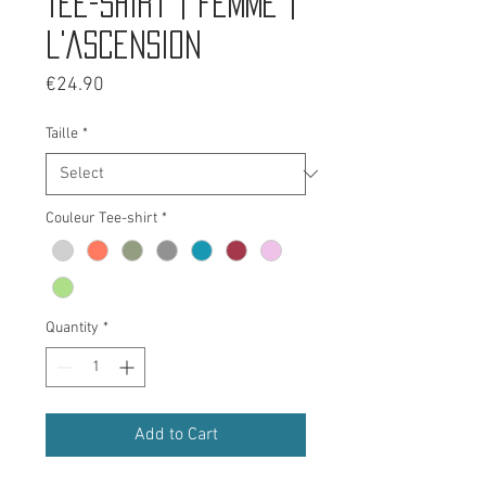
Tee-shirt | Femme |
L'Ascension
Price
€24.90
Taille
*
Couleur Tee-shirt
*
Quantity
*
Add to Cart