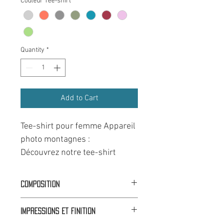
Couleur Tee-shirt
*
Quantity
*
Add to Cart
Tee-shirt pour femme Appareil
photo montagnes :
Découvrez notre tee-shirt
femme Appareil Photo
Montagnes, un incontournable
Composition
pour les amoureuses de la
Coupe V :
100% Coton
photographie et de l'aventure
Impressions et finition
Coupe évasée :
60% Coton 40% Polyester
en montagne. Ce tee-shirt