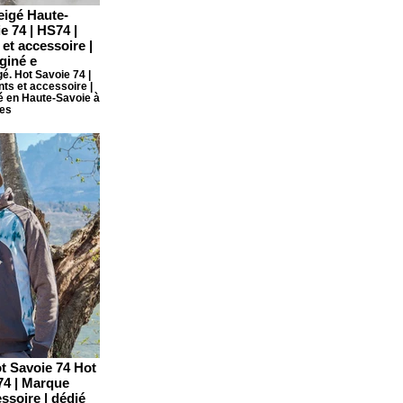
igé Haute-
e 74 | HS74 |
et accessoire |
giné e
é. Hot Savoie 74 |
ts et accessoire |
ué en Haute-Savoie à
es
t Savoie 74 Hot
74 | Marque
ssoire | dédié