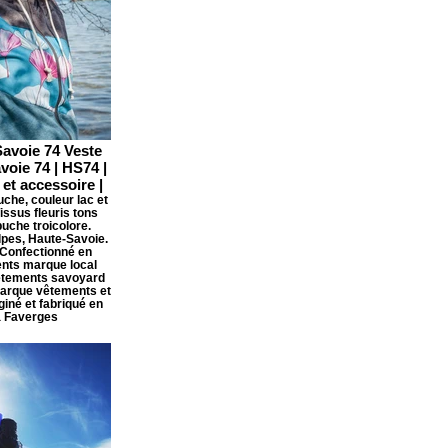
avoie 74 Veste
voie 74 | HS74 |
et accessoire |
che, couleur lac et
ssus fleuris tons
puche troicolore.
lpes, Haute-Savoie.
Confectionné en
nts marque local
êtements savoyard
Marque vêtements et
giné et fabriqué en
à Faverges