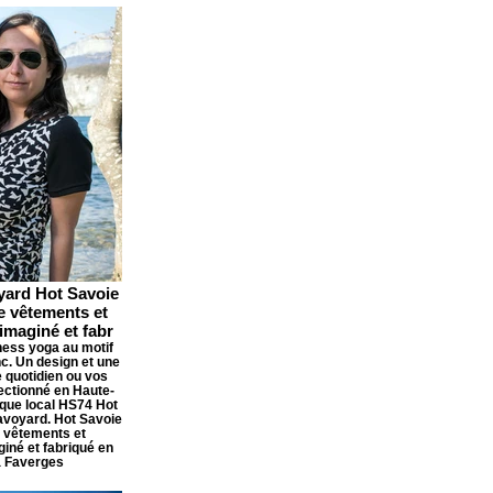
yard Hot Savoie
e vêtements et
imaginé et fabr
tness yoga au motif
nc. Un design et une
e quotidien ou vos
ectionné en Haute-
que local HS74 Hot
avoyard. Hot Savoie
e vêtements et
giné et fabriqué en
à Faverges