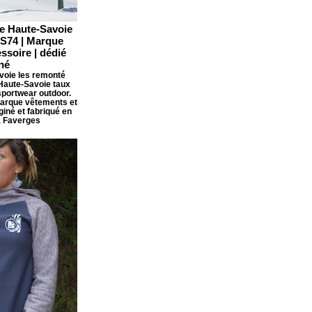
e Haute-Savoie
HS74 | Marque
ssoire | dédié
né
voie les remonté
Haute-Savoie taux
sportwear outdoor.
Marque vêtements et
giné et fabriqué en
à Faverges