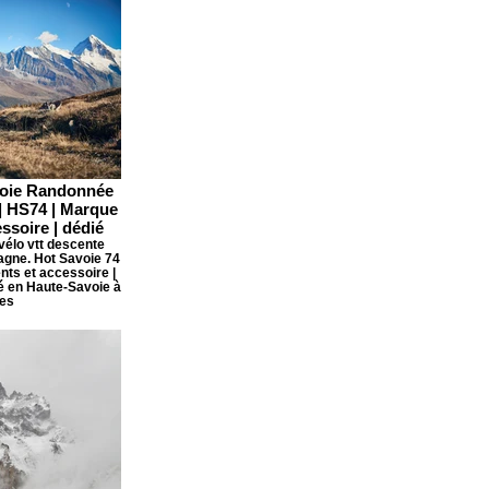
avoie Randonnée
 | HS74 | Marque
ssoire | dédié
vélo vtt descente
agne. Hot Savoie 74
nts et accessoire |
ué en Haute-Savoie à
es