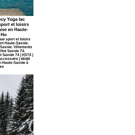
ecy Yoga lac
ort et loisirs
aise en Haute-
 Ho
e sport et loisirs
 en Haute-Savoie.
-Savoie. Vêtements
Hot Savoie 74.
 Savoie 74 | HS74 |
ccessoire | dédié
en Haute-Savoie à
es