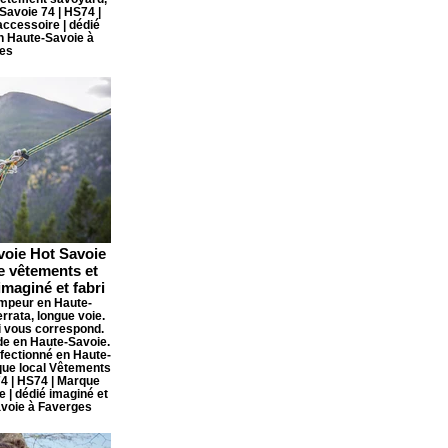
avoie 74 | HS74 |
ccessoire | dédié
en Haute-Savoie à
es
voie Hot Savoie
e vêtements et
imaginé et fabri
impeur en Haute-
rrata, longue voie.
i vous correspond.
de en Haute-Savoie.
nfectionné en Haute-
ue local Vêtements
4 | HS74 | Marque
 | dédié imaginé et
avoie à Faverges