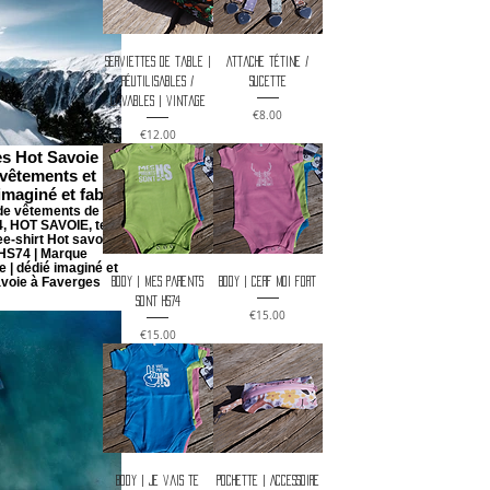
Serviettes de table |
Attache tétine /
Réutilisables /
sucette
Lavables | vintage
Price
€8.00
Price
€12.00
es Hot Savoie 74
 vêtements et
imaginé et fabri
de vêtements de la
4, HOT SAVOIE, tee-
ee-shirt Hot savoie
 HS74 | Marque
 | dédié imaginé et
avoie à Faverges
Body | Mes parents
Body | Cerf moi fort
sont HS74
Price
€15.00
Price
€15.00
Body | Je vais te
Pochette | Accessoire