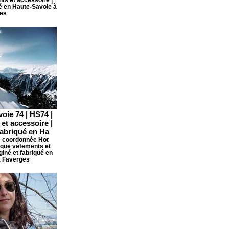
ué en Haute-Savoie à
es
voie 74 | HS74 |
et accessoire |
fabriqué en Ha
e coordonnée Hot
rque vêtements et
giné et fabriqué en
à Faverges