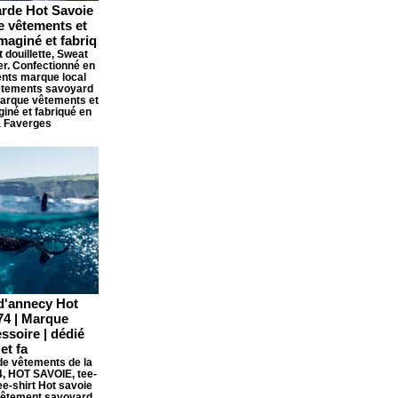
rde Hot Savoie
e vêtements et
maginé et fabriq
 douillette, Sweat
ver. Confectionné en
nts marque local
êtements savoyard
Marque vêtements et
giné et fabriqué en
à Faverges
 d'annecy Hot
74 | Marque
ssoire | dédié
et fa
de vêtements de la
4, HOT SAVOIE, tee-
ee-shirt Hot savoie
vêtement savoyard,