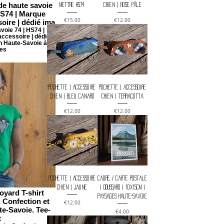
de haute savoie
mettre HS74
chien | Rose pâle
HS74 | Marque
Price
Price
€15.00
€12.00
oire | dédié ima
voie 74 | HS74 |
ccessoire | dédié
en Haute-Savoie à
es
Pochette | Accessoire
Pochette | Accessoire
chien | Bleu canard
chien | Terracotta
Price
Price
€12.00
€12.00
Pochette | Accessoire
Cadre / carte postale
chien | Jaune
| DOUSSARD | 10x15cm |
oyard T-shirt
Paysages Haute-Savoie
 Confection et
Price
€12.00
te-Savoie. Tee-
Price
€4.00
t