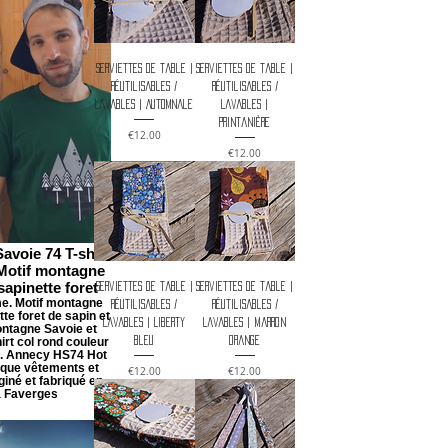
Serviettes de table |
Serviettes de table |
Réutilisables /
Réutilisables /
Lavables | Automnale
Lavables |
Printanière
Price
€12.00
Price
€12.00
avoie 74 T-shirt
Motif montagne
sapinette foret
Serviettes de table |
Serviettes de table |
e. Motif montagne
Réutilisables /
Réutilisables /
te foret de sapin et
Lavables | Liberty
Lavables | Marron
ontagne Savoie et
irt col rond couleur
bleu
orange
es. Annecy HS74 Hot
rque vêtements et
Price
Price
€12.00
€12.00
giné et fabriqué en
à Faverges