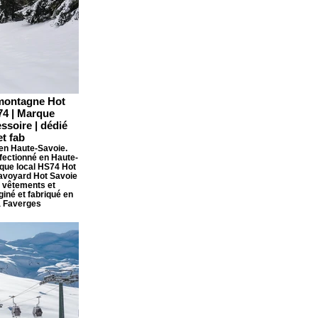
montagne Hot
74 | Marque
ssoire | dédié
t fab
 en Haute-Savoie.
ectionné en Haute-
que local HS74 Hot
avoyard Hot Savoie
e vêtements et
giné et fabriqué en
à Faverges