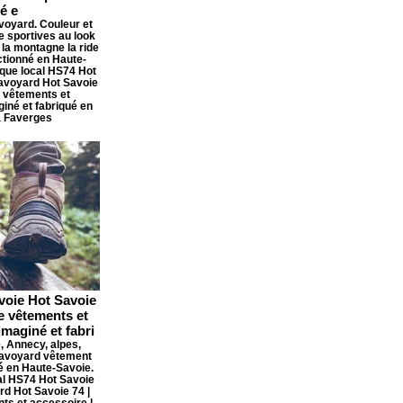
é e
oyard. Couleur et
e sportives au look
 la montagne la ride
ectionné en Haute-
que local HS74 Hot
avoyard Hot Savoie
e vêtements et
giné et fabriqué en
à Faverges
voie Hot Savoie
e vêtements et
imaginé et fabri
 Annecy, alpes,
savoyard vêtement
é en Haute-Savoie.
l HS74 Hot Savoie
d Hot Savoie 74 |
ts et accessoire |