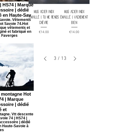
 | HS74 | Marque
ssoire | dédié
Mug acier inox
Mug acier inox
ué en Haute-Sav
émaillé | Tu me rends
émaillé | Vachement
Savoie. Vêtements
chèvre
bien
ot Savoie 74.Hot
rque vêtements et
giné et fabriqué en
Price
Price
€14.00
€14.00
à Faverges
3
/
13
T montagne Hot
74 | Marque
ssoire | dédié
é et
agne. Vtt descente
voie 74 | HS74 |
ccessoire | dédié
en Haute-Savoie à
es