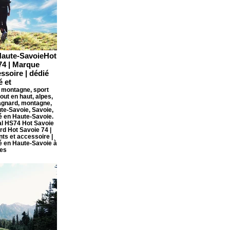
aute-SavoieHot
74 | Marque
ssoire | dédié
é et
 montagne, sport
out en haut, alpes,
agnard, montagne,
te-Savoie, Savoie,
é en Haute-Savoie.
l HS74 Hot Savoie
d Hot Savoie 74 |
ts et accessoire |
ué en Haute-Savoie à
es