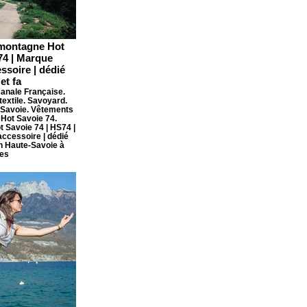
 montagne Hot
74 | Marque
ssoire | dédié
et fa
sanale Française.
textile. Savoyard.
-Savoie. Vêtements
Hot Savoie 74.
 Savoie 74 | HS74 |
ccessoire | dédié
en Haute-Savoie à
es