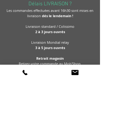
Délais LIVRAISON ?
Les commande
s effectuées avant 16h30 sont mises en
livraison
dés le lendemain !
Livraison standard / Colissimo
2 à 3 j
ours ouvrés
Livraison Mondial relay
3 à 5 j
ours ouvrés
Retrait magasin
Retirez votre commande
au Mob'Shop.
(magasin mobile)
Ou boutique d'artisans
En savoir +
PASSER