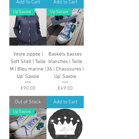
Add to Cart
Add to Cart
Up'Savoie
Up'Savoie
Veste zippée |
Baskets basses
Soft Shell | Taille
blanches | Taille
M | Bleu marine |
36 | Chaussures |
Up' Savoie
Up' Savoie
Price
Price
€90.00
€49.00
Out of Stock
Add to Cart
Up'Savoie