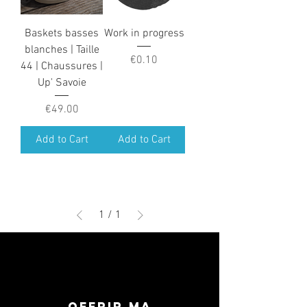
Baskets basses
Work in progress
blanches | Taille
Price
€0.10
44 | Chaussures |
Up' Savoie
Price
€49.00
Add to Cart
Add to Cart
1
/
1
OFFRIR MA