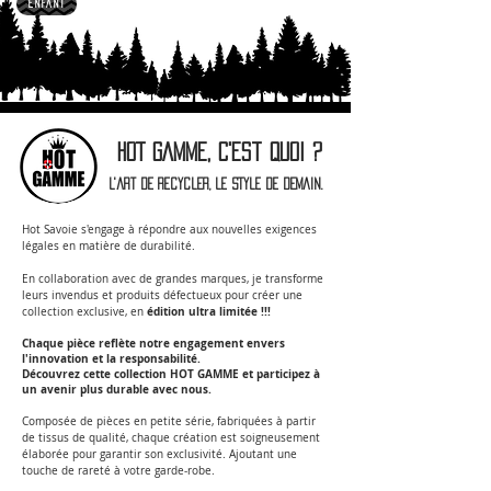
ENFANT
HOT GAMME, c'est quoi ?
L'art de recycler, le style de demain.
Hot Savoie s'engage à répondre aux nouvelles exigences
légales en matière de durabilité.
En collaboration avec de grandes marques, je transforme
leurs invendus et produits défectueux pour créer une
édition ultra limitée !!!
collection exclusive, en
Chaque pièce reflète notre engagement envers
l'innovation et la responsabilité.
Découvrez cette collection HOT GAMME et participez à
un avenir plus durable avec nous.
Composée de pièces en petite série, fabriquées à partir
de tissus de qualité, chaque création est soigneusement
élaborée pour garantir son exclusivité.
Ajoutant une
touche de rareté à votre garde-robe.