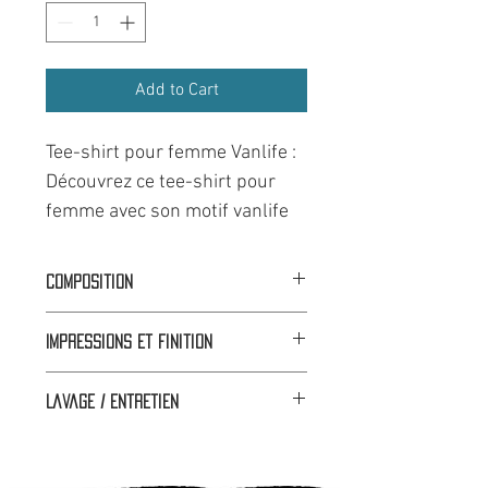
Add to Cart
Tee-shirt pour femme Vanlife :
Découvrez ce tee-shirt pour
femme avec son motif vanlife
accompagnée de ses
montagnes, et d'un vélo chargé
Composition
sur l'arrière, un clin d'œil
Coupe V :
100% Coton
parfait à l'esprit vanlife et aux
Impressions et finition
Coupe évasée :
60% Coton 40% Polyester
aventures en plein air. Dessiné
🟦⬜🟥 Dans nos ateliers à Faverges
et imprimé en Haute-Savoie, ce
Lavage / Entretien
(74)
modèle allie style streetwear
On vous conseille de le laver à 30°,
et fonctionnalité pour les
retourné.
passionnés de nature et