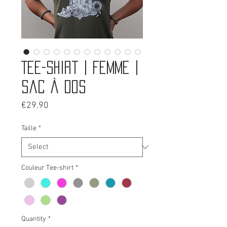
Tee-shirt | Femme |
Sac à dos
Price
€29.90
Taille
*
Couleur Tee-shirt
*
Quantity
*